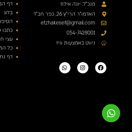
דף הב
מנכ"ל: יונה אילוז
בלוג
האדמו"ר הרי"ץ 26, כפר חב"ד
הסיפור
etzhakesef@gmail.com
כתבו ע
054-7428001
עצי חי
ניווט באמצעות וויז
כל המ
דף נחית