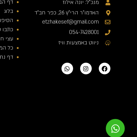
דף הב
מנכ"ל: יונה אילוז
בלוג
האדמו"ר הרי"ץ 26, כפר חב"ד
הסיפור
etzhakesef@gmail.com
כתבו ע
054-7428001
עצי חי
ניווט באמצעות וויז
כל המ
דף נחית