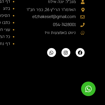
דף הב
מנכ"ל: יונה אילוז
בלוג
האדמו"ר הרי"ץ 26, כפר חב"ד
הסיפור
etzhakesef@gmail.com
כתבו ע
054-7428001
עצי חי
ניווט באמצעות וויז
כל המ
דף נחית