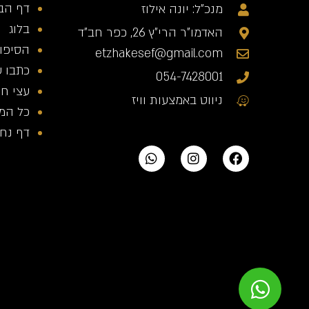
דף הב
מנכ"ל: יונה אילוז
בלוג
האדמו"ר הרי"ץ 26, כפר חב"ד
הסיפור
etzhakesef@gmail.com
כתבו ע
054-7428001
עצי חי
ניווט באמצעות וויז
כל המ
דף נחית