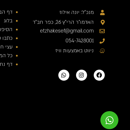
דף הב
מנכ"ל: יונה אילוז
בלוג
האדמו"ר הרי"ץ 26, כפר חב"ד
הסיפור
etzhakesef@gmail.com
כתבו ע
054-7428001
עצי חי
ניווט באמצעות וויז
כל המ
דף נחית