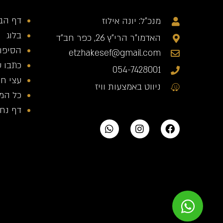
דף הב
מנכ"ל: יונה אילוז
בלוג
האדמו"ר הרי"ץ 26, כפר חב"ד
הסיפור
etzhakesef@gmail.com
כתבו ע
054-7428001
עצי חי
ניווט באמצעות וויז
כל המ
דף נחית