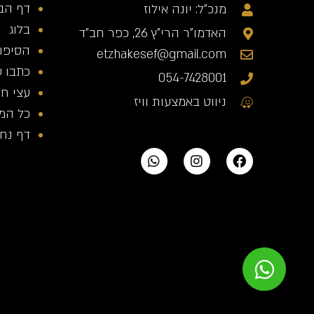
דף הב
מנכ"ל: יונה אילוז
בלוג
האדמו"ר הרי"ץ 26, כפר חב"ד
הסיפור
etzhakesef@gmail.com
כתבו ע
054-7428001
עצי חי
ניווט באמצעות וויז
כל המ
דף נחית