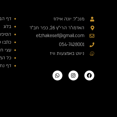
דף הב
מנכ"ל: יונה אילוז
בלוג
האדמו"ר הרי"ץ 26, כפר חב"ד
הסיפור
etzhakesef@gmail.com
כתבו ע
054-7428001
עצי חי
ניווט באמצעות וויז
כל המ
דף נחית