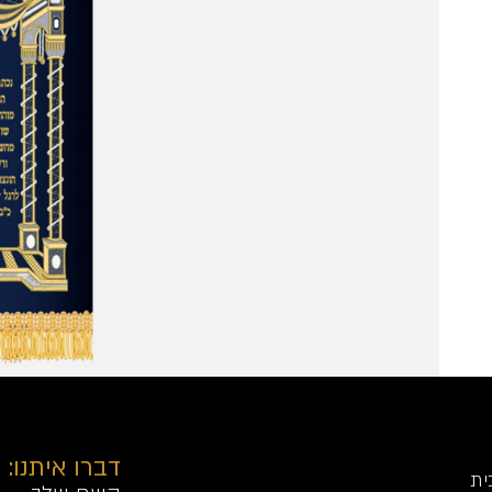
דברו איתנו:
ית